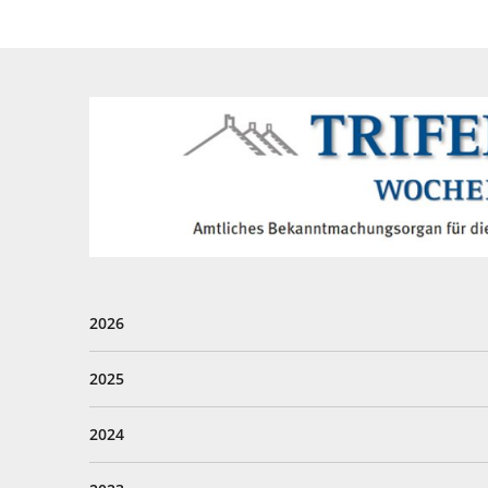
Amtsblatt
'Trifels
Kurier'
2026
2025
2024