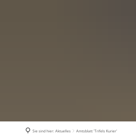
Menü
Suchen
Konta
Sie sind hier:
Aktuelles
Amtsblatt 'Trifels Kurier'