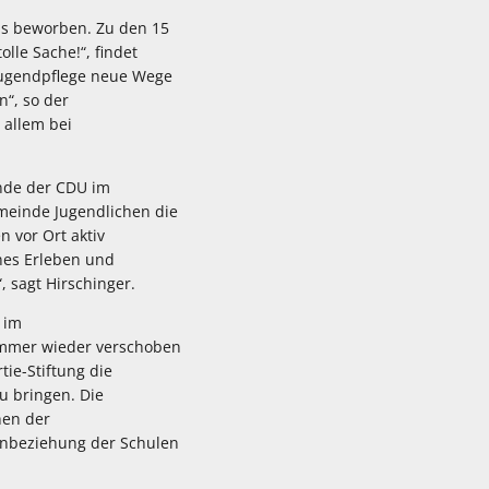
s beworben. Zu den 15
le Sache!“, findet
 Jugendpflege neue Wege
n“, so der
 allem bei
ende der CDU im
meinde Jugendlichen die
 vor Ort aktiv
nes Erleben und
 sagt Hirschinger.
 im
immer wieder verschoben
ie-Stiftung die
u bringen. Die
hen der
inbeziehung der Schulen