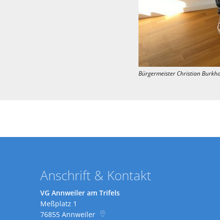
Bürgermeister Christian Burkh
Anschrift & Kontakt
VG Annweiler am Trifels
Meßplatz 1
76855
Annweiler