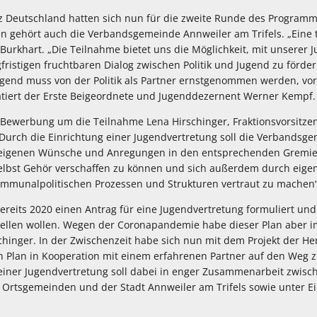
Deutschland hatten sich nun für die zweite Runde des Programm
ehört auch die Verbandsgemeinde Annweiler am Trifels. „Eine tol
 Burkhart. „Die Teilnahme bietet uns die Möglichkeit, mit unserer
ristigen fruchtbaren Dialog zwischen Politik und Jugend zu förder
ugend muss von der Politik als Partner ernstgenommen werden, vor
tiert der Erste Beigeordnete und Jugenddezernent Werner Kempf.
 Bewerbung um die Teilnahme Lena Hirschinger, Fraktionsvorsitz
urch die Einrichtung einer Jugendvertretung soll die Verbandsge
e eigenen Wünsche und Anregungen in den entsprechenden Gremien
elbst Gehör verschaffen zu können und sich außerdem durch eige
mmunalpolitischen Prozessen und Strukturen vertraut zu machen“,
ereits 2020 einen Antrag für eine Jugendvertretung formuliert und
ellen wollen. Wegen der Coronapandemie habe dieser Plan aber 
inger. In der Zwischenzeit habe sich nun mit dem Projekt der Hert
n Plan in Kooperation mit einem erfahrenen Partner auf den Weg z
g einer Jugendvertretung soll dabei in enger Zusammenarbeit zwisc
Ortsgemeinden und der Stadt Annweiler am Trifels sowie unter E