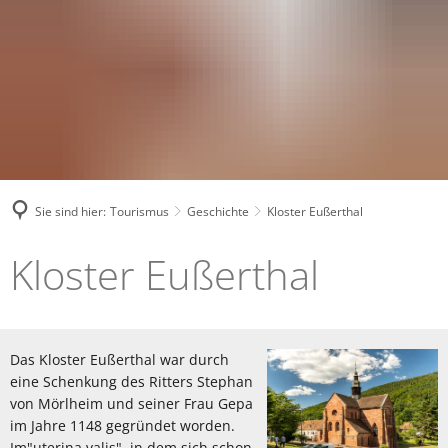
Sie sind hier:
Tourismus
Geschichte
Kloster Eußerthal
Kloster
Kloster Eußerthal
Eußerthal
Das Kloster Eußerthal war durch
eine Schenkung des Ritters Stephan
von Mörlheim und seiner Frau Gepa
im Jahre 1148 gegründet worden.
Im"uterina valis", in dem sich schon