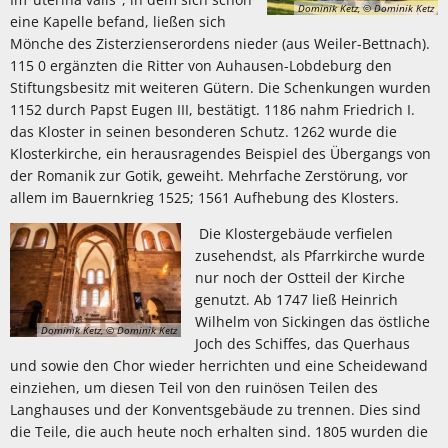
Dominik Ketz, © Dominik Ketz
eine Kapelle befand, ließen sich
Mönche des Zisterzienserordens nieder (aus Weiler-Bettnach).
115 0 ergänzten die Ritter von Auhausen-Lobdeburg den
Stiftungsbesitz mit weiteren Gütern. Die Schenkungen wurden
1152 durch Papst Eugen III, bestätigt. 1186 nahm Friedrich I.
das Kloster in seinen besonderen Schutz. 1262 wurde die
Klosterkirche, ein herausragendes Beispiel des Übergangs von
der Romanik zur Gotik, geweiht. Mehrfache Zerstörung, vor
allem im Bauernkrieg 1525; 1561 Aufhebung des Klosters.
Die Klostergebäude verfielen
zusehendst, als Pfarrkirche wurde
nur noch der Ostteil der Kirche
genutzt. Ab 1747 ließ Heinrich
Wilhelm von Sickingen das östliche
Dominik Ketz, © Dominik Ketz
Joch des Schiffes, das Querhaus
und sowie den Chor wieder herrichten und eine Scheidewand
einziehen, um diesen Teil von den ruinösen Teilen des
Langhauses und der Konventsgebäude zu trennen. Dies sind
die Teile, die auch heute noch erhalten sind. 1805 wurden die