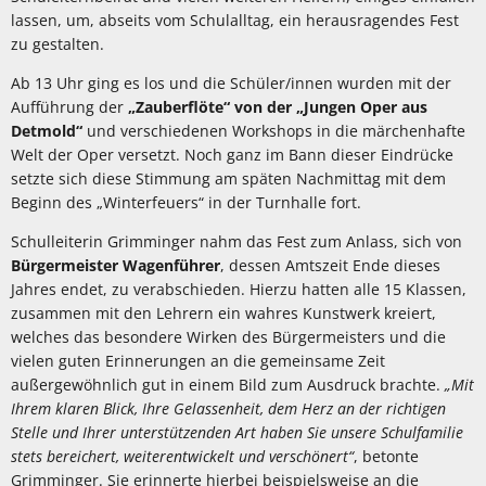
lassen, um, abseits vom Schulalltag, ein herausragendes Fest
zu gestalten.
Ab 13 Uhr ging es los und die Schüler/innen wurden mit der
Aufführung der
„Zauberflöte“ von der „Jungen Oper aus
Detmold“
und verschiedenen Workshops in die märchenhafte
Welt der Oper versetzt. Noch ganz im Bann dieser Eindrücke
setzte sich diese Stimmung am späten Nachmittag mit dem
Beginn des „Winterfeuers“ in der Turnhalle fort.
Schulleiterin Grimminger nahm das Fest zum Anlass, sich von
Bürgermeister Wagenführer
, dessen Amtszeit Ende dieses
Jahres endet, zu verabschieden. Hierzu hatten alle 15 Klassen,
zusammen mit den Lehrern ein wahres Kunstwerk kreiert,
welches das besondere Wirken des Bürgermeisters und die
vielen guten Erinnerungen an die gemeinsame Zeit
außergewöhnlich gut in einem Bild zum Ausdruck brachte.
„Mit
Ihrem klaren Blick, Ihre Gelassenheit, dem Herz an der richtigen
Stelle und Ihrer unterstützenden Art haben Sie unsere Schulfamilie
stets bereichert, weiterentwickelt und verschönert“
, betonte
Grimminger. Sie erinnerte hierbei beispielsweise an die