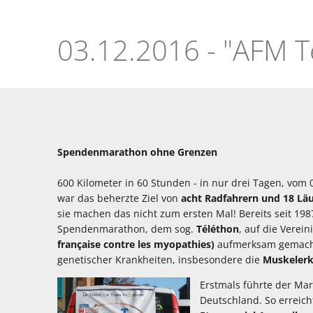
Spendenmarathon
Téléthon
Spendenmarathon ohne Grenzen
600 Kilometer in 60 Stunden - in nur drei Tagen, vom 
war das beherzte Ziel von
acht Radfahrern und 18 Läu
sie machen das nicht zum ersten Mal! Bereits seit 198
Spendenmarathon, dem sog.
Téléthon
, auf die Verei
française contre les myopathies)
aufmerksam gemacht 
genetischer Krankheiten, insbesondere die
Muskelerk
Erstmals führte der Ma
Deutschland. So erreic