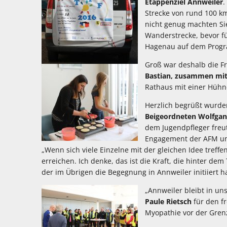
Etappenziel Annweiler
.
Strecke von rund 100 km
nicht genug machten Sie
Wanderstrecke, bevor fü
Hagenau auf dem Prog
Groß war deshalb die F
Bastian, zusammen mit 
Rathaus mit einer Hühn
Herzlich begrüßt wurd
Beigeordneten Wolfgan
dem Jugendpfleger freut
Engagement der AFM un
„Wenn sich viele Einzelne mit der gleichen Idee treffe
erreichen. Ich denke, das ist die Kraft, die hinter dem 
der im Übrigen die Begegnung in Annweiler initiiert ha
„Annweiler bleibt in un
Paule Rietsch
für den f
Myopathie vor der Grenz