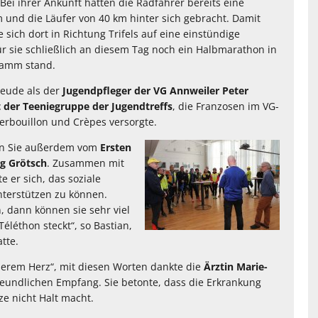
 Bei ihrer Ankunft hatten die Radfahrer bereits eine
 und die Läufer von 40 km hinter sich gebracht. Damit
 sich dort in Richtung Trifels auf eine einstündige
r sie schließlich an diesem Tag noch ein Halbmarathon in
ramm stand.
reude als der
Jugendpfleger der VG Annweiler Peter
der Teeniegruppe der Jugendtreffs
, die Franzosen im VG-
erbouillon und Crèpes versorgte.
en Sie außerdem vom
Ersten
g Grötsch
. Zusammen mit
e er sich, das soziale
terstützen zu können.
n, dann können sie sehr viel
Téléthon steckt“, so Bastian,
tte.
serem Herz“, mit diesen Worten dankte die
Ärztin Marie-
reundlichen Empfang. Sie betonte, dass die Erkrankung
e nicht Halt macht.