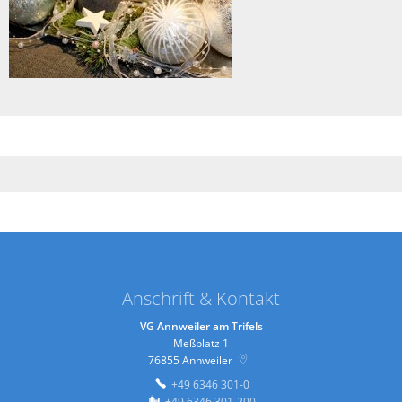
Anschrift & Kontakt
VG Annweiler am Trifels
Meßplatz 1
76855
Annweiler
+49 6346 301-0
+49 6346 301-200