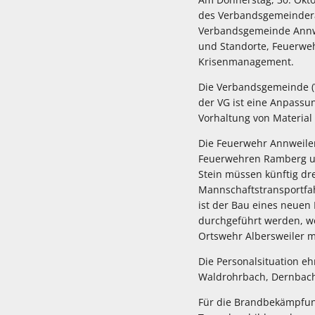
des Verbandsgemeindera
Verbandsgemeinde Annwei
und Standorte, Feuerwe
Krisenmanagement.
Die Verbandsgemeinde (V
der VG ist eine Anpassung
Vorhaltung von Material
Die Feuerwehr Annweiler 
Feuerwehren Ramberg un
Stein müssen künftig dr
Mannschaftstransportfah
ist der Bau eines neue
durchgeführt werden, wei
Ortswehr Albersweiler m
Die Personalsituation e
Waldrohrbach, Dernbach
Für die Brandbekämpfung