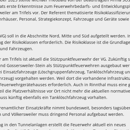
ts erste Erkenntnisse zum Feuerwehrbedarfs- und Entwicklungsp
ler am Trifels vor. Der Referent thematisierte Risikoklassifizie
hrhäuser, Personal, Strategiekonzept, Fahrzeuge und Geräte sow
G) soll in die Abschnitte Nord, Mitte und Süd aufgeteilt werden. 
 der Risikoklassen erforderlich. Die Risikoklasse ist die Grundlage
 und Fahrzeugen.
am Trifels ist aktuell die Stützpunktfeuerwehr der VG. Zukünftig s
d Gossersweiler-Stein als Stützpunktfeuerwehren ausgebaut werd
ei Einsatzfahrzeuge (Löschgruppenfahrzeug, Tanklöschfahrzeug un
rzeug) vorgehalten werden. Weil dort die vorhandene Infrastruktu
n Feuerwehrgerätehauses erforderlich. Auch in Rinnthal muss ei
l die Platzverhältnisse vor Ort nicht mehr die aktuellen normativ
uss künftig ebenfalls ein Tanklöschfahrzeug vorhalten.
hrenamtlicher Einsatzkräfte nimmt bundesweit, besonders tagsüber
 und Völkersweiler muss dringend Personal aufgebaut werden.
 in den Tunnelanlagen erstellt die Feuerwehr aktuell ein neues