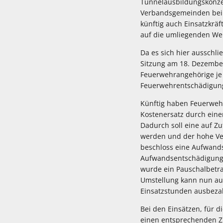
Tunnelausbildungskonzep
Verbandsgemeinden bei 
künftig auch Einsatzkrä
auf die umliegenden Weh
Da es sich hier ausschl
Sitzung am 18. Dezembe
Feuerwehrangehörige je g
Feuerwehrentschädigung
Künftig haben Feuerwehr
Kostenersatz durch ein
Dadurch soll eine auf 
werden und der hohe Ve
beschloss eine Aufwands
Aufwandsentschädigung w
wurde ein Pauschalbetra
Umstellung kann nun aut
Einsatzstunden ausbeza
Bei den Einsätzen, für 
einen entsprechenden Zu