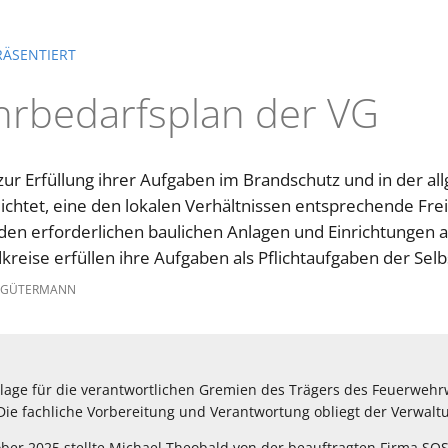
RÄSENTIERT
rbedarfsplan der VG
ur Erfüllung ihrer Aufgaben im Brandschutz und in der al
lichtet, eine den lokalen Verhältnissen entsprechende Fre
 den erforderlichen baulichen Anlagen und Einrichtungen a
eise erfüllen ihre Aufgaben als Pflichtaufgaben der Selb
 GÜTERMANN
age für die verantwortlichen Gremien des Trägers des Feuerwehr
ie fachliche Vorbereitung und Verantwortung obliegt der Verwalt
ber 2025 stellte Michael Theobald von der beauftragten Firma SOS