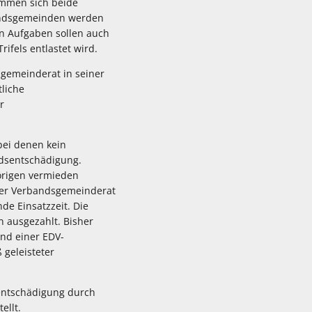
immen sich beide
bandsgemeinden werden
en Aufgaben sollen auch
ifels entlastet wird.
sgemeinderat in seiner
liche
r
bei denen kein
ndsentschädigung.
örigen vermieden
Der Verbandsgemeinderat
e Einsatzzeit. Die
 ausgezahlt. Bisher
und einer EDV-
 geleisteter
sentschädigung durch
ellt.