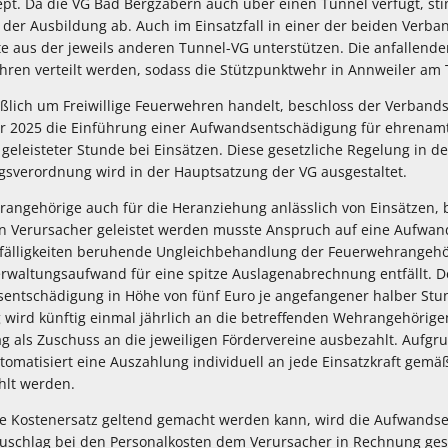
t. Da die VG Bad Bergzabern auch über einen Tunnel verfügt, st
der Ausbildung ab. Auch im Einsatzfall in einer der beiden Ver
fte aus der jeweils anderen Tunnel-VG unterstützen. Die anfallend
ren verteilt werden, sodass die Stützpunktwehr in Annweiler am Tr
ießlich um Freiwillige Feuerwehren handelt, beschloss der Verband
r 2025 die Einführung einer Aufwandsentschädigung für ehrenamt
eleisteter Stunde bei Einsätzen. Diese gesetzliche Regelung in de
sverordnung wird in der Hauptsatzung der VG ausgestaltet.
angehörige auch für die Heranziehung anlässlich von Einsätzen, 
en Verursacher geleistet werden musste Anspruch auf eine Aufwa
Zufälligkeiten beruhende Ungleichbehandlung der Feuerwehrangeh
rwaltungsaufwand für eine spitze Auslagenabrechnung entfällt. 
entschädigung in Höhe von fünf Euro je angefangener halber Stund
ird künftig einmal jährlich an die betreffenden Wehrangehörigen
g als Zuschuss an die jeweiligen Fördervereine ausbezahlt. Aufgr
omatisiert eine Auszahlung individuell an jede Einsatzkraft gemäß
hlt werden.
die Kostenersatz geltend gemacht werden kann, wird die Aufwand
schlag bei den Personalkosten dem Verursacher in Rechnung gest