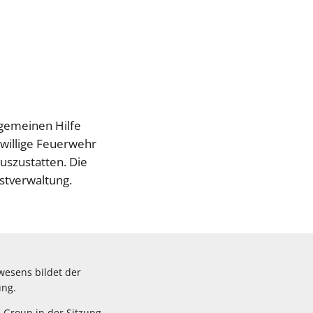
lgemeinen Hilfe
iwillige Feuerwehr
uszustatten. Die
stverwaltung.
wesens bildet der
ung.
 Group in der Sitzung