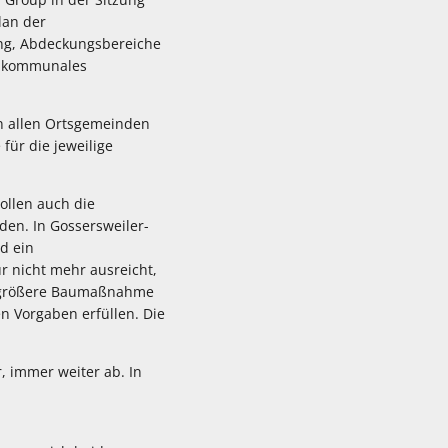
lan der
rung, Abdeckungsbereiche
ie kommunales
In allen Ortsgemeinden
 für die jeweilige
ollen auch die
en. In Gossersweiler-
d ein
r nicht mehr ausreicht,
ne größere Baumaßnahme
en Vorgaben erfüllen. Die
, immer weiter ab. In