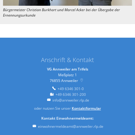
Bürgermeister Christian Burkhart und Marcel Acker bei der Übergabe der
Ernennungsurkunde
Anschrift & Kontakt
VG Annweiler am Trifels
Meßplatz 1
76855
Annweiler
+49 6346 301-0
+49 6346 301-200
info@annweiler.rlp.de
oder nutzen Sie unser
Kontaktformular
Kontakt Einwohnermeldeamt:
einwohnermeldeamt@annweiler.rlp.de