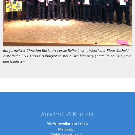
Bürgermeister Christian Burkhart ( erste Reihe 6 v.r. ), Wehrleiter Klaus Michel (
erste Reihe 3 v.l. ) und Ortsbürgermeisterin Elke Mandery ( erste Reihe 2 v.l. ) mit
den Geehrten.
Anschrift & Kontakt
VG Annweiler am Trifels
Meßplatz 1
76855
Annweiler