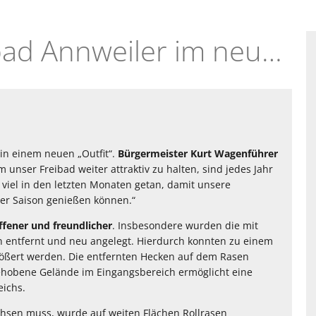
23.05.2016 - Trifelsbad Annweiler im neuen "Outfit"
 in einem neuen „Outfit“.
Bürgermeister Kurt Wagenführer
 unser Freibad weiter attraktiv zu halten, sind jedes Jahr
 viel in den letzten Monaten getan, damit unsere
er Saison genießen können.“
ffener und freundlicher
. Insbesondere wurden die mit
 entfernt und neu angelegt. Hierdurch konnten zu einem
größert werden. Die entfernten Hecken auf dem Rasen
ehobene Gelände im Eingangsbereich ermöglicht eine
eichs.
hsen muss, wurde auf weiten Flächen Rollrasen