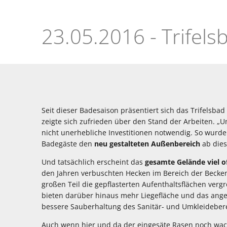
Trifelsbad
im
neuen
Seit dieser Badesaison präsentiert sich das Trifelsbad
Outfit
zeigte sich zufrieden über den Stand der Arbeiten. „Um
nicht unerhebliche Investitionen notwendig. So wurde
Badegäste den
neu gestalteten Außenbereich
ab dies
Und tatsächlich erscheint das
gesamte Gelände viel o
den Jahren verbuschten Hecken im Bereich der Becken
großen Teil die gepflasterten Aufenthaltsflächen ver
bieten darüber hinaus mehr Liegefläche und das ang
bessere Sauberhaltung des Sanitär- und Umkleideber
Auch wenn hier und da der eingesäte Rasen noch wac