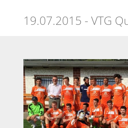
VG
Fußballmeisterschaft
2015