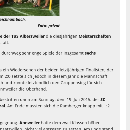
ueichhambach.
rivat
e der TuS Albersweiler
die diesjährigen
Meisterschaften
statt.
 durchweg sehr enge Spiele der insgesamt
sechs
 ein Wiedersehen der beiden letztjährigen Finalisten, der
2:0 setzte sich jedoch in diesem Jahr die Mannschaft
 und konnte letztendlich den Gruppensieg für sich
Annweiler die Oberhand.
bestritten dann am Sonntag, dem 19. Juli 2015, der
SC
hal
. Am Ende mussten sich die Ramberger knapp mit 1:2
Begegnung.
Annweiler
hatte dem zwei Klassen höher
insatzwillen, nicht viel entgegen zu setzen. Am Ende stand