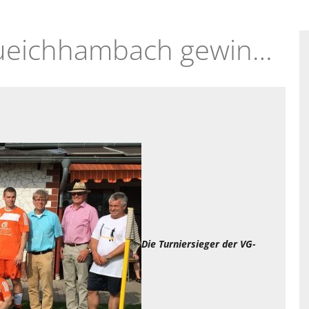
19.07.2015 - VTG Queichhambach gewinnt VG-Fußballmeisterschaft 2015
Die Turniersieger der VG-