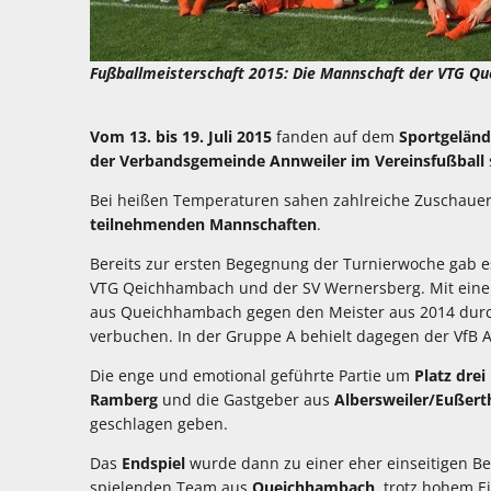
Fußballmeisterschaft 2015: Die Mannschaft der VTG Q
Foto: p
Vom 13. bis 19. Juli 2015
fanden auf dem
Sportgeländ
der Verbandsgemeinde Annweiler im Vereinsfußball
Bei heißen Temperaturen sahen zahlreiche Zuschauer
teilnehmenden Mannschaften
.
Bereits zur ersten Begegnung der Turnierwoche gab es
VTG Qeichhambach und der SV Wernersberg. Mit einem 
aus Queichhambach gegen den Meister aus 2014 durch
verbuchen. In der Gruppe A behielt dagegen der VfB 
Die enge und emotional geführte Partie um
Platz drei
Ramberg
und die Gastgeber aus
Albersweiler/Eußert
geschlagen geben.
Das
Endspiel
wurde dann zu einer eher einseitigen 
spielenden Team aus
Queichhambach
, trotz hohem E