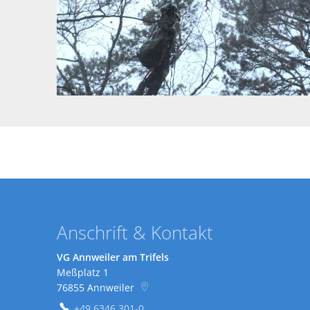
Anschrift & Kontakt
VG Annweiler am Trifels
Meßplatz 1
76855
Annweiler
+49 6346 301-0