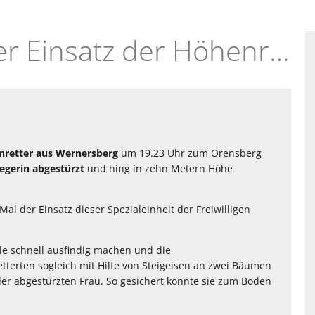
16.04.2015 - Weiterer Einsatz der Höhenretter: Absturz am Orensfelsen
retter aus Wernersberg
um 19.23 Uhr zum Orensberg
iegerin abgestürzt
und hing in zehn Metern Höhe
al der Einsatz dieser Spezialeinheit der Freiwilligen
lle schnell ausfindig machen und die
terten sogleich mit Hilfe von Steigeisen an zwei Bäumen
er abgestürzten Frau. So gesichert konnte sie zum Boden