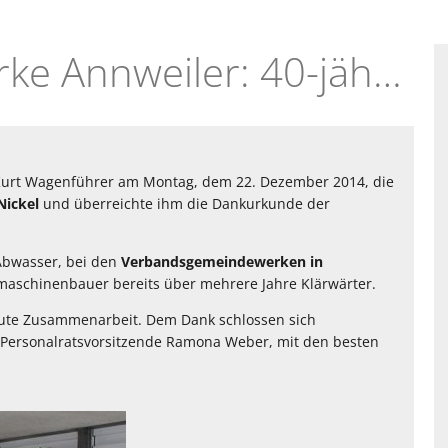
22.12.2014 - VG-Werke Annweiler: 40-jähriges Dienstjubiläum Norbert Nickel
 Kurt Wagenführer am Montag, dem 22. Dezember 2014, die
Nickel
und überreichte ihm die Dankurkunde der
 Abwasser, bei den
Verbandsgemeindewerken in
omaschinenbauer bereits über mehrere Jahre Klärwärter.
gute Zusammenarbeit. Dem Dank schlossen sich
d Personalratsvorsitzende Ramona Weber, mit den besten